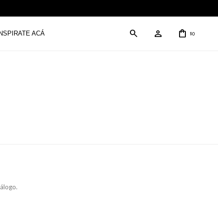
INSPIRATE ACÁ
0
$
tálogo.