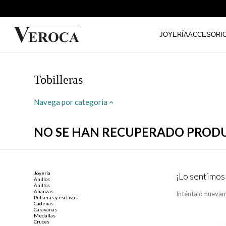
JOYERÍA
ACCESORI
Tobilleras
Navega por categoria
NO SE HAN RECUPERADO PROD
Joyería
¡Lo sentimos
Anillos
Anillos
Alianzas
Inténtalo nuevam
Pulseras y esclavas
Cadenas
Caravanas
Medallas
Cruces