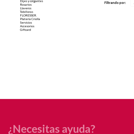
Dijes y colgantes
Filtrando por:
Rosarios
Llaveros
Tobilleras
FLORESSER.
Platería Criolla
Servicios
Accesorios
Giftcard
¿Necesitas ayuda?