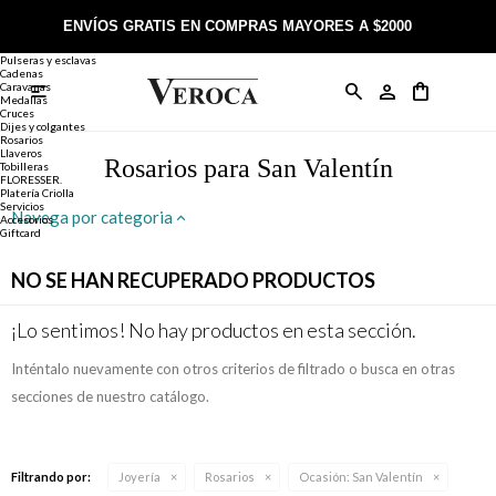
Joyería
Anillos
ENVÍOS GRATIS EN COMPRAS MAYORES A $2000
Anillos
Alianzas
Pulseras y esclavas
Cadenas
Caravanas

Anillos
Llaveros
Día de la Madre
Sobre Veroca Joyas
Como comprar on-line
Medallas
Cruces
Dijes y colgantes
Rosarios
Caravanas
Aniversario
Blog Veroca
Como pagar on-line
Llaveros
Rosarios para San Valentín
Tobilleras
FLORESSER.
Platería Criolla
Cadenas
Cumpleaños
Nuestra tienda
Envíos y Devoluciones
Servicios
Navega por categoria
Accesorios
Giftcard
Rosarios
Bautismo
Trabaja con nosotros
Términos y condiciones
NO SE HAN RECUPERADO PRODUCTOS
Colgantes
Boda
Contacto
¡Lo sentimos! No hay productos en esta sección.
Inténtalo nuevamente con otros criterios de filtrado o busca en otras
Pulseras
Comunión
secciones de nuestro catálogo.
Alianzas
Confirmación
Filtrando por:
Joyería
Rosarios
Ocasión:
San Valentín
Tobilleras
Cumpleaños de 15