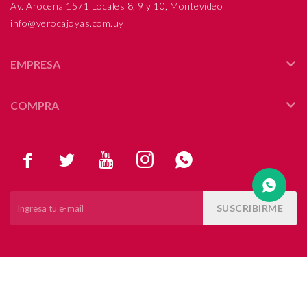
Av. Arocena 1571 Locales 8, 9 y 10, Montevideo
info@verocajoyas.com.uy
Compromiso
Día del niño
EMPRESA
COMPRA





SUSCRIBIRME