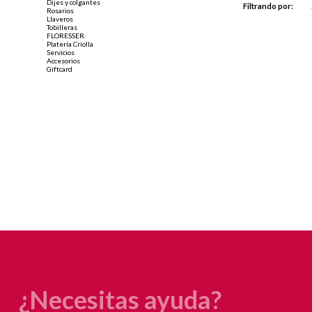
Dijes y colgantes
Filtrando por:
Rosarios
Llaveros
Tobilleras
FLORESSER.
Platería Criolla
Servicios
Accesorios
Giftcard
¿Necesitas ayuda?