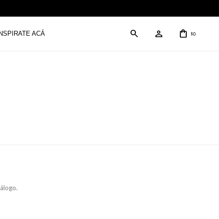
INSPIRATE ACÁ
0
$
tálogo.