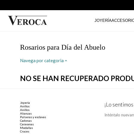
JOYERÍA
ACCESORI
Rosarios para Día del Abuelo
Navega por categoria
NO SE HAN RECUPERADO PROD
Joyería
¡Lo sentimos
Anillos
Anillos
Alianzas
Inténtalo nuevam
Pulseras y esclavas
Cadenas
Caravanas
Medallas
Cruces