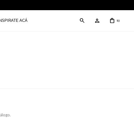
INSPIRATE ACÁ
0
$
tálogo.