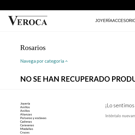
JOYERÍA
ACCESORI
Rosarios
Navega por categoria
NO SE HAN RECUPERADO PROD
Joyería
¡Lo sentimos
Anillos
Anillos
Alianzas
Inténtalo nuevam
Pulseras y esclavas
Cadenas
Caravanas
Medallas
Cruces