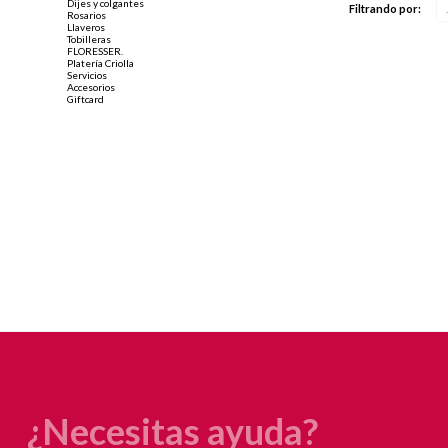
Dijes y colgantes
Filtrando por:
Rosarios
Llaveros
Tobilleras
FLORESSER.
Platería Criolla
Servicios
Accesorios
Giftcard
¿Necesitas ayuda?