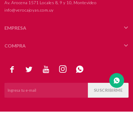
Av. Arocena 1571 Locales 8, 9 y 10, Montevideo
info@verocajoyas.com.uy
Compromiso
Día del niño
EMPRESA
COMPRA





SUSCRIBIRME