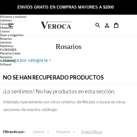
Joyería
Anillos
ENVÍOS GRATIS EN COMPRAS MAYORES A $2000
Anillos
Alianzas
Pulseras y esclavas
Cadenas
Caravanas

Anillos
Llaveros
Día de la Madre
Sobre Veroca Joyas
Como comprar on-line
Medallas
Cruces
Dijes y colgantes
Rosarios
Caravanas
Aniversario
Blog Veroca
Como pagar on-line
Llaveros
Rosarios
Tobilleras
FLORESSER.
Platería Criolla
Cadenas
Cumpleaños
Nuestra tienda
Envíos y Devoluciones
Servicios
Navega por categoria
Accesorios
Giftcard
Rosarios
Bautismo
Trabaja con nosotros
Términos y condiciones
NO SE HAN RECUPERADO PRODUCTOS
Colgantes
Boda
Contacto
¡Lo sentimos! No hay productos en esta sección.
Inténtalo nuevamente con otros criterios de filtrado o busca en otras
Pulseras
Comunión
secciones de nuestro catálogo.
Alianzas
Confirmación
Quitar filtros
Filtrando por:
Joyería
Rosarios
Tobilleras
Cumpleaños de 15