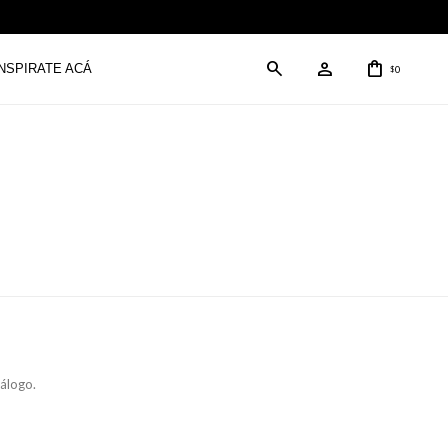
INSPIRATE ACÁ
0
$
tálogo.