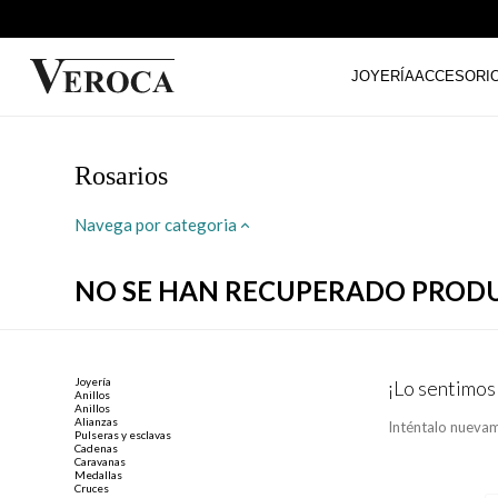
JOYERÍA
ACCESORI
Rosarios
Navega por categoria
NO SE HAN RECUPERADO PROD
Joyería
¡Lo sentimos
Anillos
Anillos
Alianzas
Inténtalo nuevam
Pulseras y esclavas
Cadenas
Caravanas
Medallas
Cruces