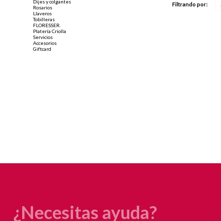
Dijes y colgantes
Filtrando por:
Rosarios
Llaveros
Tobilleras
FLORESSER.
Platería Criolla
Servicios
Accesorios
Giftcard
¿Necesitas ayuda?