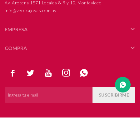
Av. Arocena 1571 Locales 8, 9 y 10, Montevideo
info@verocajoyas.com.uy
Compromiso
Día del niño
EMPRESA
COMPRA





SUSCRIBIRME