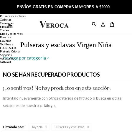
Joyería
Anillos
ENVÍOS GRATIS EN COMPRAS MAYORES A $2000
Anillos
Alianzas
Pulseras y esclavas
Cadenas
Caravanas

Anillos
Llaveros
Día de la Madre
Sobre Veroca Joyas
Como comprar on-line
Medallas
Cruces
Dijes y colgantes
Rosarios
Caravanas
Aniversario
Blog Veroca
Como pagar on-line
Llaveros
Pulseras y esclavas Virgen Niña
Tobilleras
FLORESSER.
Platería Criolla
Cadenas
Cumpleaños
Nuestra tienda
Envíos y Devoluciones
Servicios
Navega por categoria
Accesorios
Giftcard
Rosarios
Bautismo
Trabaja con nosotros
Términos y condiciones
NO SE HAN RECUPERADO PRODUCTOS
Colgantes
Boda
Contacto
¡Lo sentimos! No hay productos en esta sección.
Inténtalo nuevamente con otros criterios de filtrado o busca en otras
Pulseras
Comunión
secciones de nuestro catálogo.
Alianzas
Confirmación
Filtrando por:
Joyería
Pulseras y esclavas
Tobilleras
Cumpleaños de 15