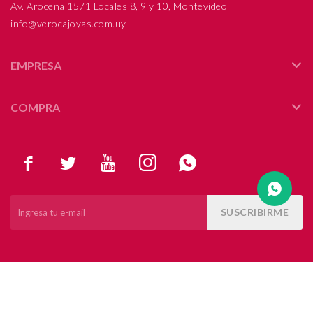
Av. Arocena 1571 Locales 8, 9 y 10, Montevideo
info@verocajoyas.com.uy
Compromiso
Día del niño
EMPRESA
COMPRA





SUSCRIBIRME