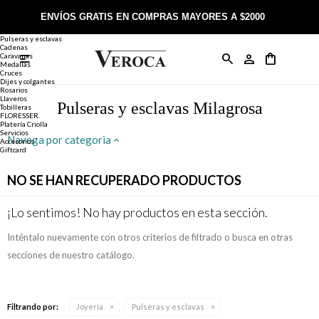
Joyería
Anillos
ENVÍOS GRATIS EN COMPRAS MAYORES A $2000
Anillos
Alianzas
Pulseras y esclavas
Cadenas
Caravanas

Anillos
Llaveros
Día de la Madre
Sobre Veroca Joyas
Como comprar on-line
Medallas
Cruces
Dijes y colgantes
Rosarios
Caravanas
Aniversario
Blog Veroca
Como pagar on-line
Llaveros
Pulseras y esclavas Milagrosa
Tobilleras
FLORESSER.
Platería Criolla
Cadenas
Cumpleaños
Nuestra tienda
Envíos y Devoluciones
Servicios
Navega por categoria
Accesorios
Giftcard
Rosarios
Bautismo
Trabaja con nosotros
Términos y condiciones
NO SE HAN RECUPERADO PRODUCTOS
Colgantes
Boda
Contacto
¡Lo sentimos! No hay productos en esta sección.
Inténtalo nuevamente con otros criterios de filtrado o busca en otras
Pulseras
Comunión
secciones de nuestro catálogo.
Alianzas
Confirmación
Filtrando por:
Joyería
Pulseras y esclavas
Tobilleras
Cumpleaños de 15