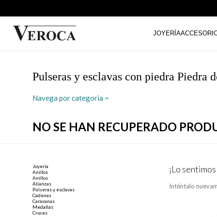
JOYERÍA
ACCESORI
Pulseras y esclavas con piedra Piedra d
Navega por categoria
NO SE HAN RECUPERADO PROD
Joyería
¡Lo sentimos
Anillos
Anillos
Alianzas
Inténtalo nuevam
Pulseras y esclavas
Cadenas
Caravanas
Medallas
Cruces