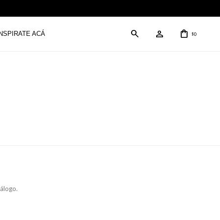
INSPIRATE ACÁ
0
$
tálogo.