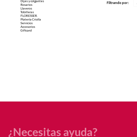
Dijes y colgantes
Filtrando por:
Rosarios
Llaveros
Tobilleras
FLORESSER.
Platería Criolla
Servicios
Accesorios
Giftcard
¿Necesitas ayuda?