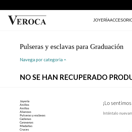
JOYERÍA
ACCESORI
Pulseras y esclavas para Graduación
Navega por categoria
NO SE HAN RECUPERADO PROD
Joyería
¡Lo sentimos
Anillos
Anillos
Alianzas
Inténtalo nuevam
Pulseras y esclavas
Cadenas
Caravanas
Medallas
Cruces