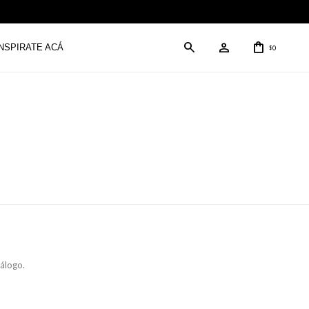
INSPIRATE ACÁ
0
$
tálogo.