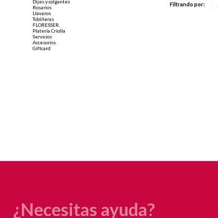
Dijes y colgantes
Filtrando por:
Rosarios
Llaveros
Tobilleras
FLORESSER.
Platería Criolla
Servicios
Accesorios
Giftcard
¿Necesitas ayuda?