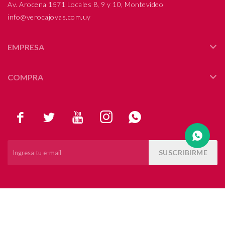
Av. Arocena 1571 Locales 8, 9 y 10, Montevideo
info@verocajoyas.com.uy
Compromiso
Día del niño
EMPRESA
COMPRA





SUSCRIBIRME