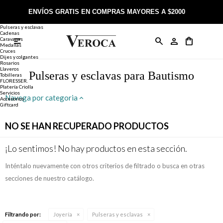
Joyería
Anillos
ENVÍOS GRATIS EN COMPRAS MAYORES A $2000
Anillos
Alianzas
Pulseras y esclavas
Cadenas
Caravanas

Anillos
Llaveros
Día de la Madre
Sobre Veroca Joyas
Como comprar on-line
Medallas
Cruces
Dijes y colgantes
Rosarios
Caravanas
Aniversario
Blog Veroca
Como pagar on-line
Llaveros
Pulseras y esclavas para Bautismo
Tobilleras
FLORESSER.
Platería Criolla
Cadenas
Cumpleaños
Nuestra tienda
Envíos y Devoluciones
Servicios
Navega por categoria
Accesorios
Giftcard
Rosarios
Bautismo
Trabaja con nosotros
Términos y condiciones
NO SE HAN RECUPERADO PRODUCTOS
Colgantes
Boda
Contacto
¡Lo sentimos! No hay productos en esta sección.
Inténtalo nuevamente con otros criterios de filtrado o busca en otras
Pulseras
Comunión
secciones de nuestro catálogo.
Alianzas
Confirmación
Filtrando por:
Joyería
Pulseras y esclavas
Tobilleras
Cumpleaños de 15