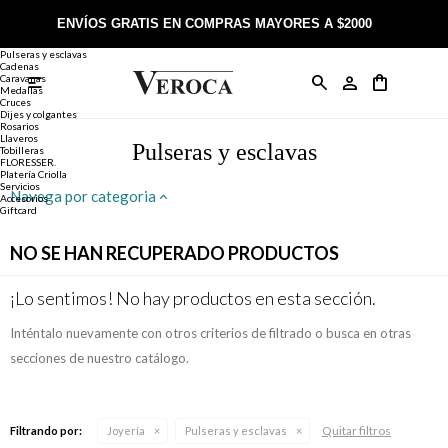
Joyería
Anillos
ENVÍOS GRATIS EN COMPRAS MAYORES A $2000
Anillos
Alianzas
Pulseras y esclavas
Cadenas
Caravanas

Anillos
Llaveros
Día de la Madre
Sobre Veroca Joyas
Como comprar on-line
Medallas
Cruces
Dijes y colgantes
Rosarios
Caravanas
Aniversario
Blog Veroca
Como pagar on-line
Llaveros
Pulseras y esclavas
Tobilleras
FLORESSER.
Platería Criolla
Cadenas
Cumpleaños
Nuestra tienda
Envíos y Devoluciones
Servicios
Navega por categoria
Accesorios
Giftcard
Rosarios
Bautismo
Trabaja con nosotros
Términos y condiciones
NO SE HAN RECUPERADO PRODUCTOS
Colgantes
Boda
Contacto
¡Lo sentimos! No hay productos en esta sección.
Inténtalo nuevamente con otros criterios de filtrado o busca en otras
Pulseras
Comunión
secciones de nuestro catálogo.
Alianzas
Confirmación
Quitar filtros
Filtrando por:
Joyería
Pulseras y esclavas
Tobilleras
Cumpleaños de 15