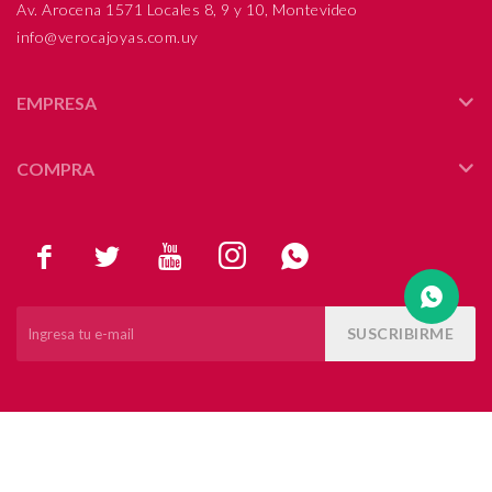
Av. Arocena 1571 Locales 8, 9 y 10, Montevideo
info@verocajoyas.com.uy
Compromiso
Día del niño
EMPRESA
COMPRA





SUSCRIBIRME