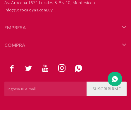
Av. Arocena 1571 Locales 8, 9 y 10, Montevideo
info@verocajoyas.com.uy
Compromiso
Día del niño
EMPRESA
COMPRA





SUSCRIBIRME