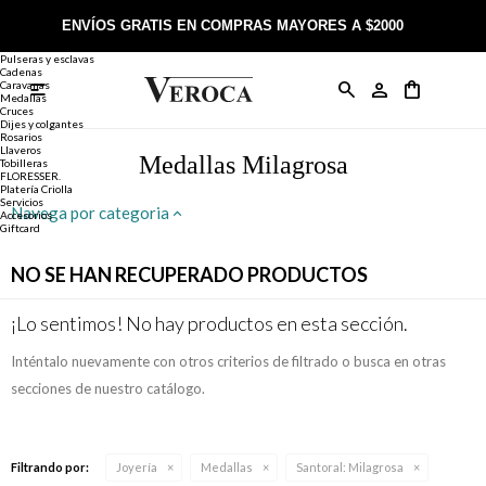
Joyería
Anillos
ENVÍOS GRATIS EN COMPRAS MAYORES A $2000
Anillos
Alianzas
Pulseras y esclavas
Cadenas
Caravanas

Anillos
Llaveros
Día de la Madre
Sobre Veroca Joyas
Como comprar on-line
Medallas
Cruces
Dijes y colgantes
Rosarios
Caravanas
Aniversario
Blog Veroca
Como pagar on-line
Llaveros
Medallas Milagrosa
Tobilleras
FLORESSER.
Platería Criolla
Cadenas
Cumpleaños
Nuestra tienda
Envíos y Devoluciones
Servicios
Navega por categoria
Accesorios
Giftcard
Rosarios
Bautismo
Trabaja con nosotros
Términos y condiciones
NO SE HAN RECUPERADO PRODUCTOS
Colgantes
Boda
Contacto
¡Lo sentimos! No hay productos en esta sección.
Inténtalo nuevamente con otros criterios de filtrado o busca en otras
Pulseras
Comunión
secciones de nuestro catálogo.
Alianzas
Confirmación
Filtrando por:
Joyería
Medallas
Santoral:
Milagrosa
Tobilleras
Cumpleaños de 15