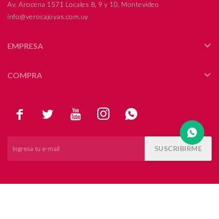
Av. Arocena 1571 Locales 8, 9 y 10, Montevideo
info@verocajoyas.com.uy
Compromiso
Día del niño
EMPRESA
COMPRA





SUSCRIBIRME