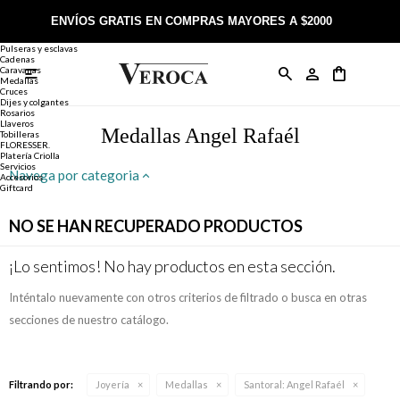
Joyería
Anillos
ENVÍOS GRATIS EN COMPRAS MAYORES A $2000
Anillos
Alianzas
Pulseras y esclavas
Cadenas
Caravanas

Anillos
Llaveros
Día de la Madre
Sobre Veroca Joyas
Como comprar on-line
Medallas
Cruces
Dijes y colgantes
Rosarios
Caravanas
Aniversario
Blog Veroca
Como pagar on-line
Llaveros
Medallas Angel Rafaél
Tobilleras
FLORESSER.
Platería Criolla
Cadenas
Cumpleaños
Nuestra tienda
Envíos y Devoluciones
Servicios
Navega por categoria
Accesorios
Giftcard
Rosarios
Bautismo
Trabaja con nosotros
Términos y condiciones
NO SE HAN RECUPERADO PRODUCTOS
Colgantes
Boda
Contacto
¡Lo sentimos! No hay productos en esta sección.
Inténtalo nuevamente con otros criterios de filtrado o busca en otras
Pulseras
Comunión
secciones de nuestro catálogo.
Alianzas
Confirmación
Filtrando por:
Joyería
Medallas
Santoral:
Angel Rafaél
Tobilleras
Cumpleaños de 15