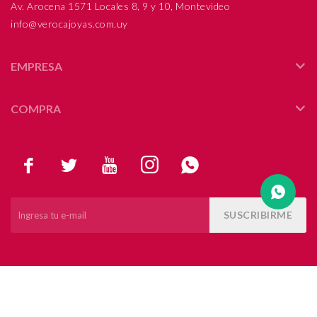
Av. Arocena 1571 Locales 8, 9 y 10, Montevideo
info@verocajoyas.com.uy
Compromiso
Día del niño
EMPRESA
COMPRA





SUSCRIBIRME