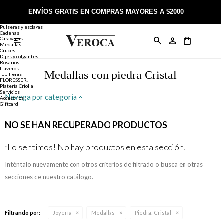
Joyería
Anillos
ENVÍOS GRATIS EN COMPRAS MAYORES A $2000
Anillos
Alianzas
Pulseras y esclavas
Cadenas
Caravanas

Anillos
Llaveros
Día de la Madre
Sobre Veroca Joyas
Como comprar on-line
Medallas
Cruces
Dijes y colgantes
Rosarios
Caravanas
Aniversario
Blog Veroca
Como pagar on-line
Llaveros
Medallas con piedra Cristal
Tobilleras
FLORESSER.
Platería Criolla
Cadenas
Cumpleaños
Nuestra tienda
Envíos y Devoluciones
Servicios
Navega por categoria
Accesorios
Giftcard
Rosarios
Bautismo
Trabaja con nosotros
Términos y condiciones
NO SE HAN RECUPERADO PRODUCTOS
Colgantes
Boda
Contacto
¡Lo sentimos! No hay productos en esta sección.
Inténtalo nuevamente con otros criterios de filtrado o busca en otras
Pulseras
Comunión
secciones de nuestro catálogo.
Alianzas
Confirmación
Filtrando por:
Joyería
Medallas
Piedra:
Cristal
Tobilleras
Cumpleaños de 15