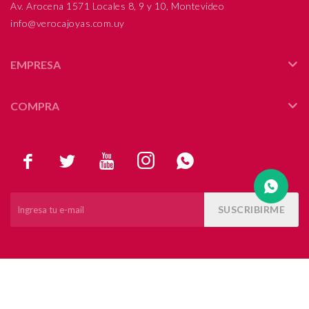
Av. Arocena 1571 Locales 8, 9 y 10, Montevideo
info@verocajoyas.com.uy
Compromiso
Día del niño
EMPRESA
COMPRA





SUSCRIBIRME