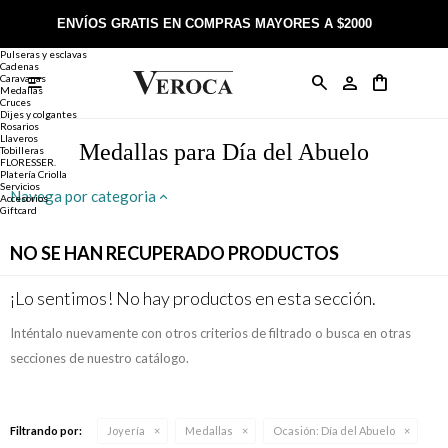
Joyería
Anillos
ENVÍOS GRATIS EN COMPRAS MAYORES A $2000
Anillos
Alianzas
Pulseras y esclavas
Cadenas
Caravanas

Anillos
Llaveros
Día de la Madre
Sobre Veroca Joyas
Como comprar on-line
Medallas
Cruces
Dijes y colgantes
Rosarios
Caravanas
Aniversario
Blog Veroca
Como pagar on-line
Llaveros
Medallas para Día del Abuelo
Tobilleras
FLORESSER.
Platería Criolla
Cadenas
Cumpleaños
Nuestra tienda
Envíos y Devoluciones
Servicios
Navega por categoria
Accesorios
Giftcard
Rosarios
Bautismo
Trabaja con nosotros
Términos y condiciones
NO SE HAN RECUPERADO PRODUCTOS
Colgantes
Boda
Contacto
¡Lo sentimos! No hay productos en esta sección.
Inténtalo nuevamente con otros criterios de filtrado o busca en otras
Pulseras
Comunión
secciones de nuestro catálogo.
Alianzas
Confirmación
Filtrando por:
Joyería
Medallas
Ocasión:
Día del Abuelo
Tobilleras
Cumpleaños de 15