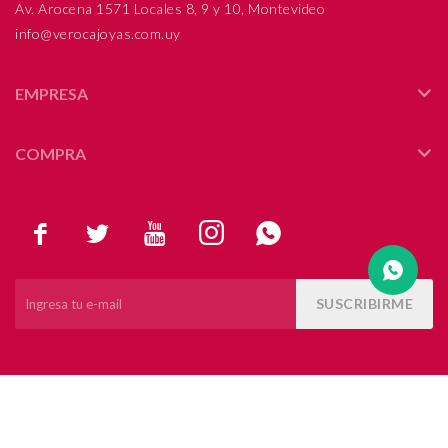
Av. Arocena 1571 Locales 8, 9 y 10, Montevideo
info@verocajoyas.com.uy
Compromiso
Día del niño
EMPRESA
COMPRA





SUSCRIBIRME