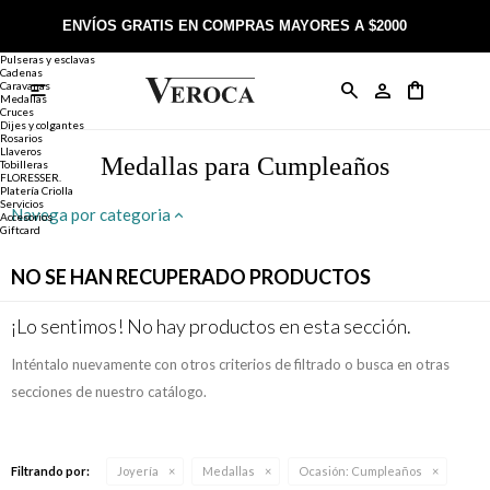
Joyería
Anillos
ENVÍOS GRATIS EN COMPRAS MAYORES A $2000
Anillos
Alianzas
Pulseras y esclavas
Cadenas
Caravanas

Anillos
Llaveros
Día de la Madre
Sobre Veroca Joyas
Como comprar on-line
Medallas
Cruces
Dijes y colgantes
Rosarios
Caravanas
Aniversario
Blog Veroca
Como pagar on-line
Llaveros
Medallas para Cumpleaños
Tobilleras
FLORESSER.
Platería Criolla
Cadenas
Cumpleaños
Nuestra tienda
Envíos y Devoluciones
Servicios
Navega por categoria
Accesorios
Giftcard
Rosarios
Bautismo
Trabaja con nosotros
Términos y condiciones
NO SE HAN RECUPERADO PRODUCTOS
Colgantes
Boda
Contacto
¡Lo sentimos! No hay productos en esta sección.
Inténtalo nuevamente con otros criterios de filtrado o busca en otras
Pulseras
Comunión
secciones de nuestro catálogo.
Alianzas
Confirmación
Filtrando por:
Joyería
Medallas
Ocasión:
Cumpleaños
Tobilleras
Cumpleaños de 15