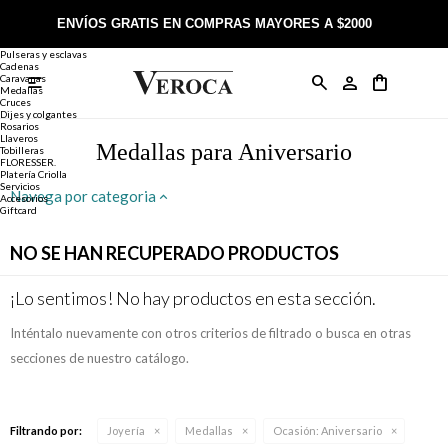
Joyería
Anillos
ENVÍOS GRATIS EN COMPRAS MAYORES A $2000
Anillos
Alianzas
Pulseras y esclavas
Cadenas
Caravanas

Anillos
Llaveros
Día de la Madre
Sobre Veroca Joyas
Como comprar on-line
Medallas
Cruces
Dijes y colgantes
Rosarios
Caravanas
Aniversario
Blog Veroca
Como pagar on-line
Llaveros
Medallas para Aniversario
Tobilleras
FLORESSER.
Platería Criolla
Cadenas
Cumpleaños
Nuestra tienda
Envíos y Devoluciones
Servicios
Navega por categoria
Accesorios
Giftcard
Rosarios
Bautismo
Trabaja con nosotros
Términos y condiciones
NO SE HAN RECUPERADO PRODUCTOS
Colgantes
Boda
Contacto
¡Lo sentimos! No hay productos en esta sección.
Inténtalo nuevamente con otros criterios de filtrado o busca en otras
Pulseras
Comunión
secciones de nuestro catálogo.
Alianzas
Confirmación
Filtrando por:
Joyería
Medallas
Ocasión:
Aniversario
Tobilleras
Cumpleaños de 15