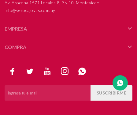
Av. Arocena 1571 Locales 8, 9 y 10, Montevideo
info@verocajoyas.com.uy
Compromiso
Día del niño
EMPRESA
COMPRA





SUSCRIBIRME