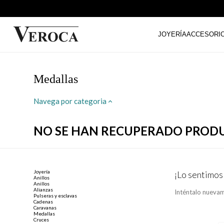
JOYERÍA
ACCESORI
Medallas
Navega por categoria
NO SE HAN RECUPERADO PROD
Joyería
¡Lo sentimos
Anillos
Anillos
Alianzas
Inténtalo nuevam
Pulseras y esclavas
Cadenas
Caravanas
Medallas
Cruces