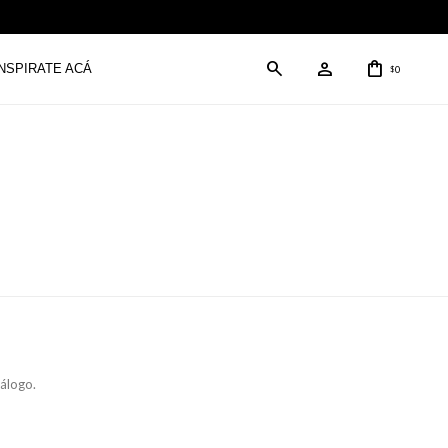
INSPIRATE ACÁ
0
$
tálogo.