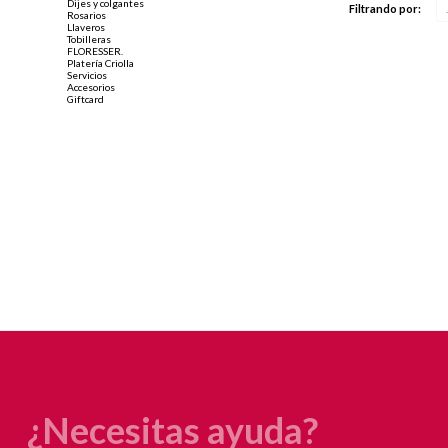
Dijes y colgantes
Filtrando por:
Rosarios
Llaveros
Tobilleras
FLORESSER.
Platería Criolla
Servicios
Accesorios
Giftcard
¿Necesitas ayuda?