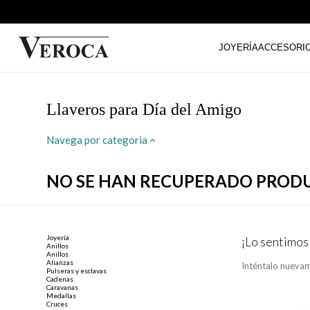
JOYERÍA
ACCESORI
Llaveros para Día del Amigo
Navega por categoria
NO SE HAN RECUPERADO PROD
Joyería
¡Lo sentimos
Anillos
Anillos
Alianzas
Inténtalo nuevam
Pulseras y esclavas
Cadenas
Caravanas
Medallas
Cruces