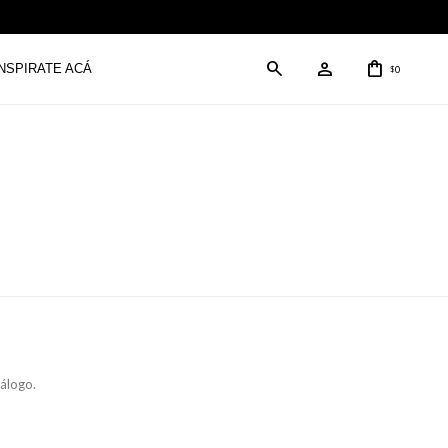
INSPIRATE ACÁ
0
$
tálogo.