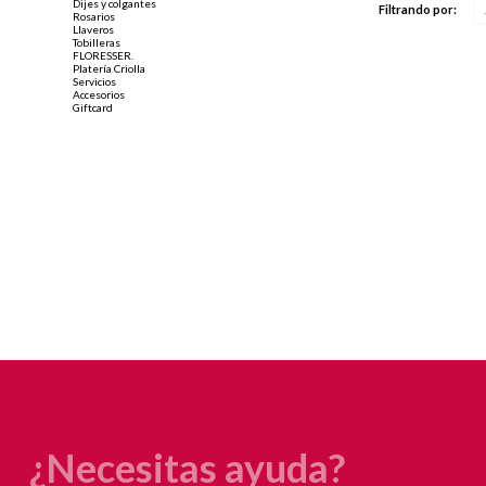
Dijes y colgantes
Filtrando por:
Rosarios
Llaveros
Tobilleras
FLORESSER.
Platería Criolla
Servicios
Accesorios
Giftcard
¿Necesitas ayuda?