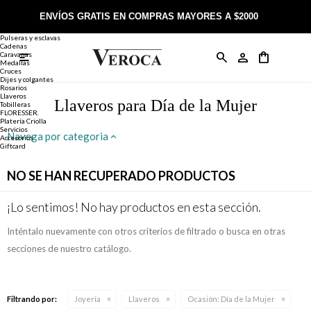
Joyería
Anillos
ENVÍOS GRATIS EN COMPRAS MAYORES A $2000
Anillos
Alianzas
Pulseras y esclavas
Cadenas
Caravanas

Anillos
Llaveros
Día de la Madre
Sobre Veroca Joyas
Como comprar on-line
Medallas
Cruces
Dijes y colgantes
Rosarios
Caravanas
Aniversario
Blog Veroca
Como pagar on-line
Llaveros
Llaveros para Día de la Mujer
Tobilleras
FLORESSER.
Platería Criolla
Cadenas
Cumpleaños
Nuestra tienda
Envíos y Devoluciones
Servicios
Navega por categoria
Accesorios
Giftcard
Rosarios
Bautismo
Trabaja con nosotros
Términos y condiciones
NO SE HAN RECUPERADO PRODUCTOS
Colgantes
Boda
Contacto
¡Lo sentimos! No hay productos en esta sección.
Inténtalo nuevamente con otros criterios de filtrado o busca en otras
Pulseras
Comunión
secciones de nuestro catálogo.
Alianzas
Confirmación
Filtrando por:
Joyería
Llaveros
Ocasión:
Día de la Mujer
Tobilleras
Cumpleaños de 15