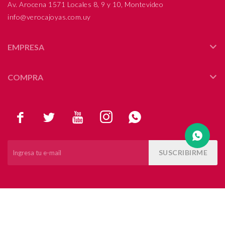
Av. Arocena 1571 Locales 8, 9 y 10, Montevideo
info@verocajoyas.com.uy
Compromiso
Día del niño
EMPRESA
COMPRA





SUSCRIBIRME