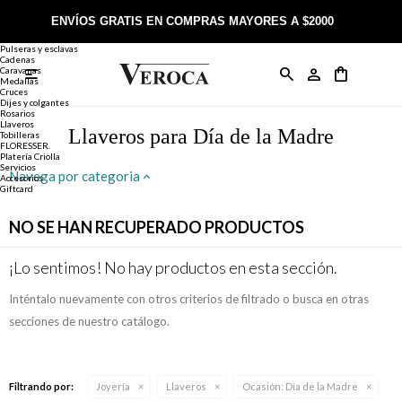
Joyería
Anillos
ENVÍOS GRATIS EN COMPRAS MAYORES A $2000
Anillos
Alianzas
Pulseras y esclavas
Cadenas
Caravanas

Anillos
Llaveros
Día de la Madre
Sobre Veroca Joyas
Como comprar on-line
Medallas
Cruces
Dijes y colgantes
Rosarios
Caravanas
Aniversario
Blog Veroca
Como pagar on-line
Llaveros
Llaveros para Día de la Madre
Tobilleras
FLORESSER.
Platería Criolla
Cadenas
Cumpleaños
Nuestra tienda
Envíos y Devoluciones
Servicios
Navega por categoria
Accesorios
Giftcard
Rosarios
Bautismo
Trabaja con nosotros
Términos y condiciones
NO SE HAN RECUPERADO PRODUCTOS
Colgantes
Boda
Contacto
¡Lo sentimos! No hay productos en esta sección.
Inténtalo nuevamente con otros criterios de filtrado o busca en otras
Pulseras
Comunión
secciones de nuestro catálogo.
Alianzas
Confirmación
Filtrando por:
Joyería
Llaveros
Ocasión:
Día de la Madre
Tobilleras
Cumpleaños de 15