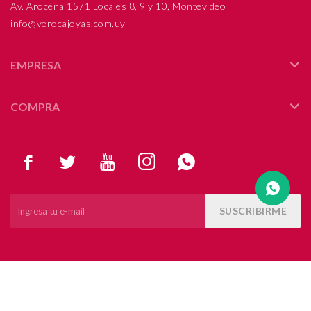
Av. Arocena 1571 Locales 8, 9 y 10, Montevideo
info@verocajoyas.com.uy
Compromiso
Día del niño
EMPRESA
COMPRA





SUSCRIBIRME