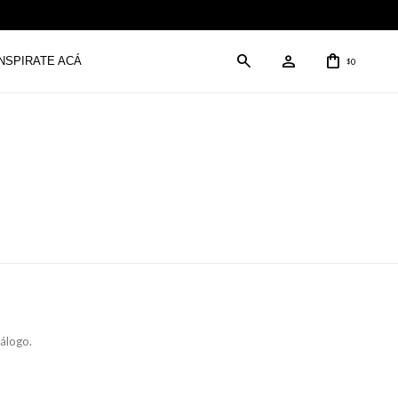
INSPIRATE ACÁ
0
$
tálogo.