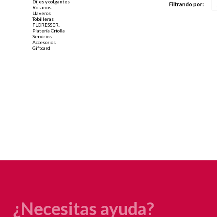
Dijes y colgantes
Filtrando por:
Rosarios
Llaveros
Tobilleras
FLORESSER.
Platería Criolla
Servicios
Accesorios
Giftcard
¿Necesitas ayuda?