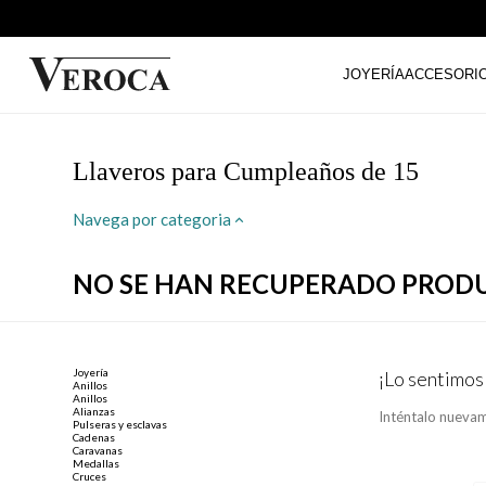
JOYERÍA
ACCESORI
Llaveros para Cumpleaños de 15
Navega por categoria
NO SE HAN RECUPERADO PROD
Joyería
¡Lo sentimos
Anillos
Anillos
Alianzas
Inténtalo nuevam
Pulseras y esclavas
Cadenas
Caravanas
Medallas
Cruces