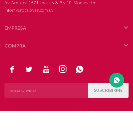
Av. Arocena 1571 Locales 8, 9 y 10, Montevideo
info@verocajoyas.com.uy
Compromiso
Día del niño
EMPRESA
COMPRA





SUSCRIBIRME