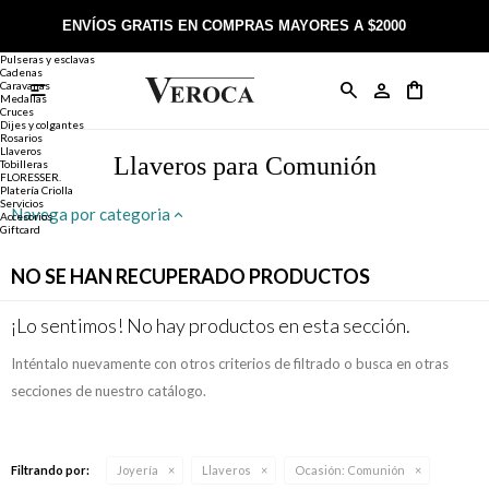
Joyería
Anillos
ENVÍOS GRATIS EN COMPRAS MAYORES A $2000
Anillos
Alianzas
Pulseras y esclavas
Cadenas
Caravanas

Anillos
Llaveros
Día de la Madre
Sobre Veroca Joyas
Como comprar on-line
Medallas
Cruces
Dijes y colgantes
Rosarios
Caravanas
Aniversario
Blog Veroca
Como pagar on-line
Llaveros
Llaveros para Comunión
Tobilleras
FLORESSER.
Platería Criolla
Cadenas
Cumpleaños
Nuestra tienda
Envíos y Devoluciones
Servicios
Navega por categoria
Accesorios
Giftcard
Rosarios
Bautismo
Trabaja con nosotros
Términos y condiciones
NO SE HAN RECUPERADO PRODUCTOS
Colgantes
Boda
Contacto
¡Lo sentimos! No hay productos en esta sección.
Inténtalo nuevamente con otros criterios de filtrado o busca en otras
Pulseras
Comunión
secciones de nuestro catálogo.
Alianzas
Confirmación
Filtrando por:
Joyería
Llaveros
Ocasión:
Comunión
Tobilleras
Cumpleaños de 15