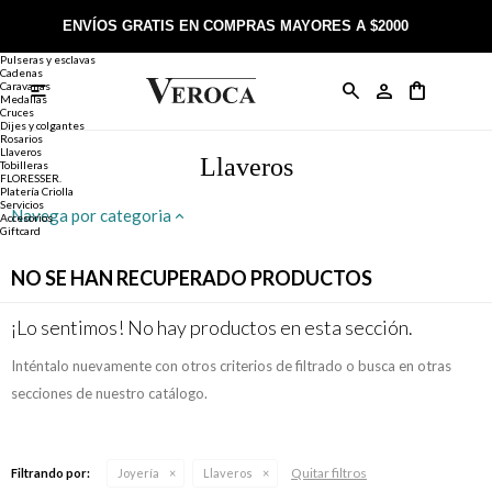
Joyería
Anillos
ENVÍOS GRATIS EN COMPRAS MAYORES A $2000
Anillos
Alianzas
Pulseras y esclavas
Cadenas
Caravanas

Anillos
Llaveros
Día de la Madre
Sobre Veroca Joyas
Como comprar on-line
Medallas
Cruces
Dijes y colgantes
Rosarios
Caravanas
Aniversario
Blog Veroca
Como pagar on-line
Llaveros
Llaveros
Tobilleras
FLORESSER.
Platería Criolla
Cadenas
Cumpleaños
Nuestra tienda
Envíos y Devoluciones
Servicios
Navega por categoria
Accesorios
Giftcard
Rosarios
Bautismo
Trabaja con nosotros
Términos y condiciones
NO SE HAN RECUPERADO PRODUCTOS
Colgantes
Boda
Contacto
¡Lo sentimos! No hay productos en esta sección.
Inténtalo nuevamente con otros criterios de filtrado o busca en otras
Pulseras
Comunión
secciones de nuestro catálogo.
Alianzas
Confirmación
Quitar filtros
Filtrando por:
Joyería
Llaveros
Tobilleras
Cumpleaños de 15