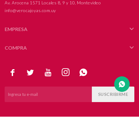
Av. Arocena 1571 Locales 8, 9 y 10, Montevideo
info@verocajoyas.com.uy
Compromiso
Día del niño
EMPRESA
COMPRA





SUSCRIBIRME