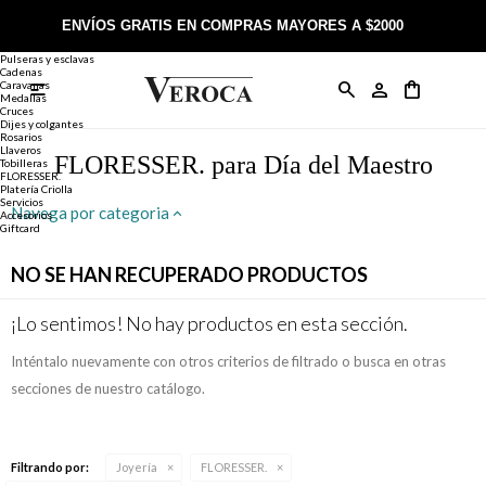
Joyería
Anillos
ENVÍOS GRATIS EN COMPRAS MAYORES A $2000
Anillos
Alianzas
Pulseras y esclavas
Cadenas
Caravanas

Anillos
Llaveros
Día de la Madre
Sobre Veroca Joyas
Como comprar on-line
Medallas
Cruces
Dijes y colgantes
Rosarios
Caravanas
Aniversario
Blog Veroca
Como pagar on-line
Llaveros
FLORESSER. para Día del Maestro
Tobilleras
FLORESSER.
Platería Criolla
Cadenas
Cumpleaños
Nuestra tienda
Envíos y Devoluciones
Servicios
Navega por categoria
Accesorios
Giftcard
Rosarios
Bautismo
Trabaja con nosotros
Términos y condiciones
NO SE HAN RECUPERADO PRODUCTOS
Colgantes
Boda
Contacto
¡Lo sentimos! No hay productos en esta sección.
Inténtalo nuevamente con otros criterios de filtrado o busca en otras
Pulseras
Comunión
secciones de nuestro catálogo.
Alianzas
Confirmación
Filtrando por:
Joyería
FLORESSER.
Tobilleras
Cumpleaños de 15