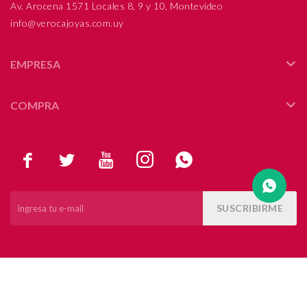
Av. Arocena 1571 Locales 8, 9 y 10, Montevideo
info@verocajoyas.com.uy
Compromiso
Día del niño
EMPRESA
COMPRA





SUSCRIBIRME