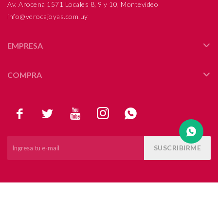
Av. Arocena 1571 Locales 8, 9 y 10, Montevideo
info@verocajoyas.com.uy
Compromiso
Día del niño
EMPRESA
COMPRA





SUSCRIBIRME