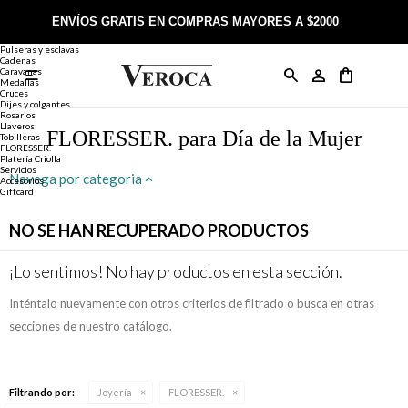
Joyería
Anillos
ENVÍOS GRATIS EN COMPRAS MAYORES A $2000
Anillos
Alianzas
Pulseras y esclavas
Cadenas
Caravanas

Anillos
Llaveros
Día de la Madre
Sobre Veroca Joyas
Como comprar on-line
Medallas
Cruces
Dijes y colgantes
Rosarios
Caravanas
Aniversario
Blog Veroca
Como pagar on-line
Llaveros
FLORESSER. para Día de la Mujer
Tobilleras
FLORESSER.
Platería Criolla
Cadenas
Cumpleaños
Nuestra tienda
Envíos y Devoluciones
Servicios
Navega por categoria
Accesorios
Giftcard
Rosarios
Bautismo
Trabaja con nosotros
Términos y condiciones
NO SE HAN RECUPERADO PRODUCTOS
Colgantes
Boda
Contacto
¡Lo sentimos! No hay productos en esta sección.
Inténtalo nuevamente con otros criterios de filtrado o busca en otras
Pulseras
Comunión
secciones de nuestro catálogo.
Alianzas
Confirmación
Filtrando por:
Joyería
FLORESSER.
Tobilleras
Cumpleaños de 15