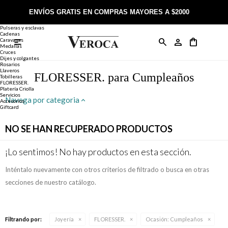
Joyería
Anillos
ENVÍOS GRATIS EN COMPRAS MAYORES A $2000
Anillos
Alianzas
Pulseras y esclavas
Cadenas
Caravanas

Anillos
Llaveros
Día de la Madre
Sobre Veroca Joyas
Como comprar on-line
Medallas
Cruces
Dijes y colgantes
Rosarios
Caravanas
Aniversario
Blog Veroca
Como pagar on-line
Llaveros
FLORESSER. para Cumpleaños
Tobilleras
FLORESSER.
Platería Criolla
Cadenas
Cumpleaños
Nuestra tienda
Envíos y Devoluciones
Servicios
Navega por categoria
Accesorios
Giftcard
Rosarios
Bautismo
Trabaja con nosotros
Términos y condiciones
NO SE HAN RECUPERADO PRODUCTOS
Colgantes
Boda
Contacto
¡Lo sentimos! No hay productos en esta sección.
Inténtalo nuevamente con otros criterios de filtrado o busca en otras
Pulseras
Comunión
secciones de nuestro catálogo.
Alianzas
Confirmación
Filtrando por:
Joyería
FLORESSER.
Ocasión:
Cumpleaños
Tobilleras
Cumpleaños de 15