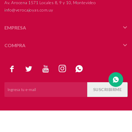
Av. Arocena 1571 Locales 8, 9 y 10, Montevideo
info@verocajoyas.com.uy
Compromiso
Día del niño
EMPRESA
COMPRA





SUSCRIBIRME