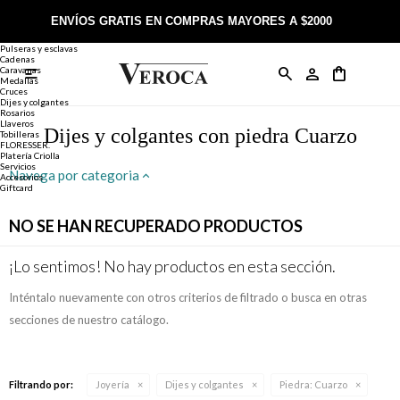
Joyería
Anillos
ENVÍOS GRATIS EN COMPRAS MAYORES A $2000
Anillos
Alianzas
Pulseras y esclavas
Cadenas
Caravanas

Anillos
Llaveros
Día de la Madre
Sobre Veroca Joyas
Como comprar on-line
Medallas
Cruces
Dijes y colgantes
Rosarios
Caravanas
Aniversario
Blog Veroca
Como pagar on-line
Llaveros
Dijes y colgantes con piedra Cuarzo
Tobilleras
FLORESSER.
Platería Criolla
Cadenas
Cumpleaños
Nuestra tienda
Envíos y Devoluciones
Servicios
Navega por categoria
Accesorios
Giftcard
Rosarios
Bautismo
Trabaja con nosotros
Términos y condiciones
NO SE HAN RECUPERADO PRODUCTOS
Colgantes
Boda
Contacto
¡Lo sentimos! No hay productos en esta sección.
Inténtalo nuevamente con otros criterios de filtrado o busca en otras
Pulseras
Comunión
secciones de nuestro catálogo.
Alianzas
Confirmación
Filtrando por:
Joyería
Dijes y colgantes
Piedra:
Cuarzo
Tobilleras
Cumpleaños de 15