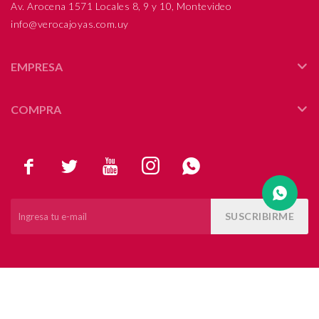
Av. Arocena 1571 Locales 8, 9 y 10, Montevideo
info@verocajoyas.com.uy
Compromiso
Día del niño
EMPRESA
COMPRA





SUSCRIBIRME