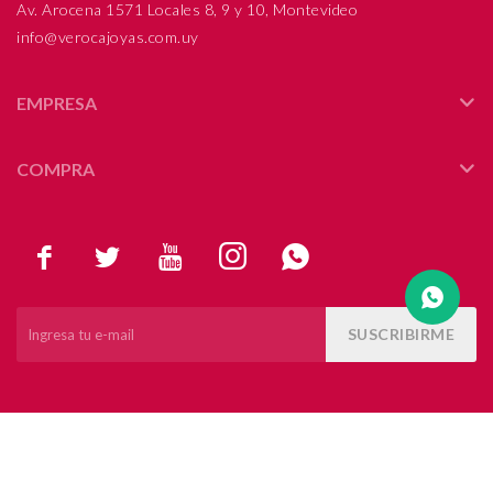
Av. Arocena 1571 Locales 8, 9 y 10, Montevideo
info@verocajoyas.com.uy
Compromiso
Día del niño
EMPRESA
COMPRA





SUSCRIBIRME