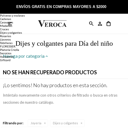
Joyería
Anillos
ENVÍOS GRATIS EN COMPRAS MAYORES A $2000
Anillos
Alianzas
Pulseras y esclavas
Cadenas
Caravanas

Anillos
Llaveros
Día de la Madre
Sobre Veroca Joyas
Como comprar on-line
Medallas
Cruces
Dijes y colgantes
Rosarios
Caravanas
Aniversario
Blog Veroca
Como pagar on-line
Llaveros
Dijes y colgantes para Día del niño
Tobilleras
FLORESSER.
Platería Criolla
Cadenas
Cumpleaños
Nuestra tienda
Envíos y Devoluciones
Servicios
Navega por categoria
Accesorios
Giftcard
Rosarios
Bautismo
Trabaja con nosotros
Términos y condiciones
NO SE HAN RECUPERADO PRODUCTOS
Colgantes
Boda
Contacto
¡Lo sentimos! No hay productos en esta sección.
Inténtalo nuevamente con otros criterios de filtrado o busca en otras
Pulseras
Comunión
secciones de nuestro catálogo.
Alianzas
Confirmación
Filtrando por:
Joyería
Dijes y colgantes
Tobilleras
Cumpleaños de 15