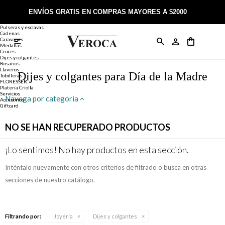
Joyería
Anillos
ENVÍOS GRATIS EN COMPRAS MAYORES A $2000
Anillos
Alianzas
Pulseras y esclavas
Cadenas
Caravanas

Anillos
Llaveros
Día de la Madre
Sobre Veroca Joyas
Como comprar on-line
Medallas
Cruces
Dijes y colgantes
Rosarios
Caravanas
Aniversario
Blog Veroca
Como pagar on-line
Llaveros
Dijes y colgantes para Día de la Madre
Tobilleras
FLORESSER.
Platería Criolla
Cadenas
Cumpleaños
Nuestra tienda
Envíos y Devoluciones
Servicios
Navega por categoria
Accesorios
Giftcard
Rosarios
Bautismo
Trabaja con nosotros
Términos y condiciones
NO SE HAN RECUPERADO PRODUCTOS
Colgantes
Boda
Contacto
¡Lo sentimos! No hay productos en esta sección.
Inténtalo nuevamente con otros criterios de filtrado o busca en otras
Pulseras
Comunión
secciones de nuestro catálogo.
Alianzas
Confirmación
Filtrando por:
Joyería
Dijes y colgantes
Tobilleras
Cumpleaños de 15