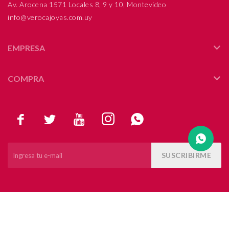
Av. Arocena 1571 Locales 8, 9 y 10, Montevideo
info@verocajoyas.com.uy
Compromiso
Día del niño
EMPRESA
COMPRA





SUSCRIBIRME