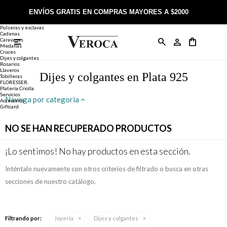
Joyería
Anillos
ENVÍOS GRATIS EN COMPRAS MAYORES A $2000
Anillos
Alianzas
Pulseras y esclavas
Cadenas
Caravanas

Anillos
Llaveros
Día de la Madre
Sobre Veroca Joyas
Como comprar on-line
Medallas
Cruces
Dijes y colgantes
Rosarios
Caravanas
Aniversario
Blog Veroca
Como pagar on-line
Llaveros
Dijes y colgantes en Plata 925
Tobilleras
FLORESSER.
Platería Criolla
Cadenas
Cumpleaños
Nuestra tienda
Envíos y Devoluciones
Servicios
Navega por categoria
Accesorios
Giftcard
Rosarios
Bautismo
Trabaja con nosotros
Términos y condiciones
NO SE HAN RECUPERADO PRODUCTOS
Colgantes
Boda
Contacto
¡Lo sentimos! No hay productos en esta sección.
Inténtalo nuevamente con otros criterios de filtrado o busca en otras
Pulseras
Comunión
secciones de nuestro catálogo.
Alianzas
Confirmación
Filtrando por:
Joyería
Dijes y colgantes
Tobilleras
Cumpleaños de 15