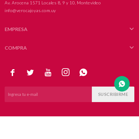
Av. Arocena 1571 Locales 8, 9 y 10, Montevideo
info@verocajoyas.com.uy
Compromiso
Día del niño
EMPRESA
COMPRA





SUSCRIBIRME