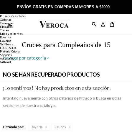
Joyería
Anillos
ENVÍOS GRATIS EN COMPRAS MAYORES A $2000
Anillos
Alianzas
Pulseras y esclavas
Cadenas
Caravanas

Anillos
Llaveros
Día de la Madre
Sobre Veroca Joyas
Como comprar on-line
Medallas
Cruces
Dijes y colgantes
Rosarios
Caravanas
Aniversario
Blog Veroca
Como pagar on-line
Llaveros
Cruces para Cumpleaños de 15
Tobilleras
FLORESSER.
Platería Criolla
Cadenas
Cumpleaños
Nuestra tienda
Envíos y Devoluciones
Servicios
Navega por categoria
Accesorios
Giftcard
Rosarios
Bautismo
Trabaja con nosotros
Términos y condiciones
NO SE HAN RECUPERADO PRODUCTOS
Colgantes
Boda
Contacto
¡Lo sentimos! No hay productos en esta sección.
Inténtalo nuevamente con otros criterios de filtrado o busca en otras
Pulseras
Comunión
secciones de nuestro catálogo.
Alianzas
Confirmación
Filtrando por:
Joyería
Cruces
Tobilleras
Cumpleaños de 15