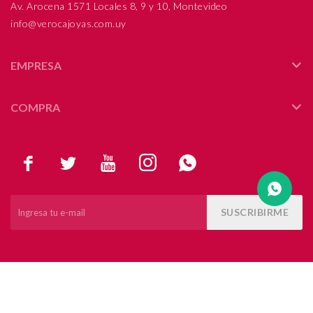
Av. Arocena 1571 Locales 8, 9 y 10, Montevideo
info@verocajoyas.com.uy
Compromiso
Día del niño
EMPRESA
COMPRA





SUSCRIBIRME