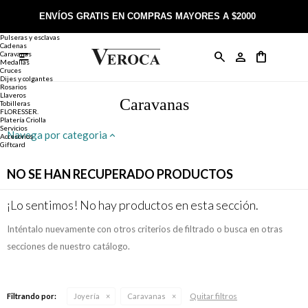
Joyería
Anillos
ENVÍOS GRATIS EN COMPRAS MAYORES A $2000
Anillos
Alianzas
Pulseras y esclavas
Cadenas
Caravanas

Anillos
Llaveros
Día de la Madre
Sobre Veroca Joyas
Como comprar on-line
Medallas
Cruces
Dijes y colgantes
Rosarios
Caravanas
Aniversario
Blog Veroca
Como pagar on-line
Llaveros
Caravanas
Tobilleras
FLORESSER.
Platería Criolla
Cadenas
Cumpleaños
Nuestra tienda
Envíos y Devoluciones
Servicios
Navega por categoria
Accesorios
Giftcard
Rosarios
Bautismo
Trabaja con nosotros
Términos y condiciones
NO SE HAN RECUPERADO PRODUCTOS
Colgantes
Boda
Contacto
¡Lo sentimos! No hay productos en esta sección.
Inténtalo nuevamente con otros criterios de filtrado o busca en otras
Pulseras
Comunión
secciones de nuestro catálogo.
Alianzas
Confirmación
Quitar filtros
Filtrando por:
Joyería
Caravanas
Tobilleras
Cumpleaños de 15