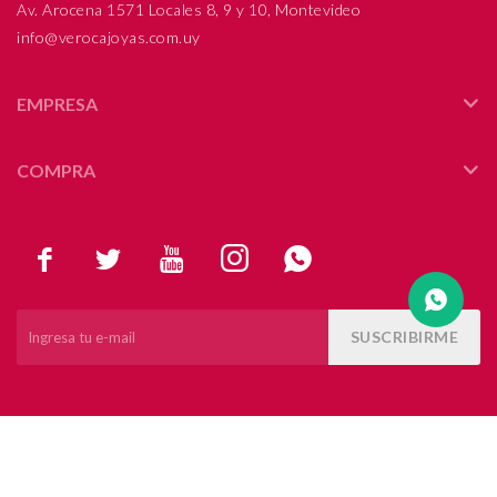
Av. Arocena 1571 Locales 8, 9 y 10, Montevideo
info@verocajoyas.com.uy
Compromiso
Día del niño
EMPRESA
COMPRA





SUSCRIBIRME