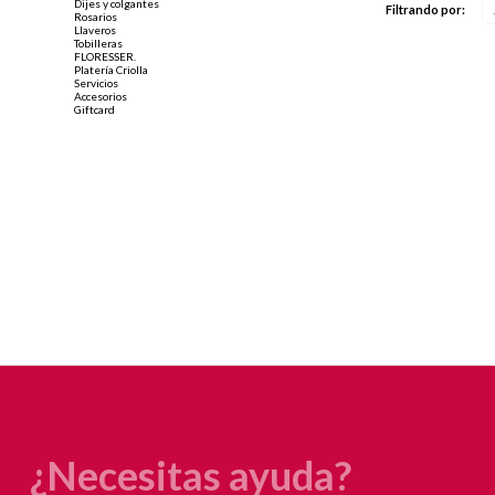
Dijes y colgantes
Filtrando por:
Rosarios
Llaveros
Tobilleras
FLORESSER.
Platería Criolla
Servicios
Accesorios
Giftcard
¿Necesitas ayuda?