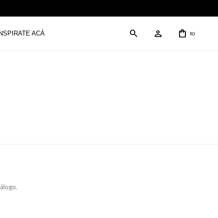
INSPIRATE ACÁ
0
$
tálogo.