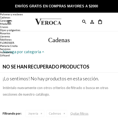
Joyería
Anillos
ENVÍOS GRATIS EN COMPRAS MAYORES A $2000
Anillos
Alianzas
Pulseras y esclavas
Cadenas
Caravanas

Anillos
Llaveros
Día de la Madre
Sobre Veroca Joyas
Como comprar on-line
Medallas
Cruces
Dijes y colgantes
Rosarios
Caravanas
Aniversario
Blog Veroca
Como pagar on-line
Llaveros
Cadenas
Tobilleras
FLORESSER.
Platería Criolla
Cadenas
Cumpleaños
Nuestra tienda
Envíos y Devoluciones
Servicios
Navega por categoria
Accesorios
Giftcard
Rosarios
Bautismo
Trabaja con nosotros
Términos y condiciones
NO SE HAN RECUPERADO PRODUCTOS
Colgantes
Boda
Contacto
¡Lo sentimos! No hay productos en esta sección.
Inténtalo nuevamente con otros criterios de filtrado o busca en otras
Pulseras
Comunión
secciones de nuestro catálogo.
Alianzas
Confirmación
Quitar filtros
Filtrando por:
Joyería
Cadenas
Tobilleras
Cumpleaños de 15