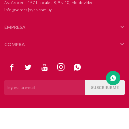
Av. Arocena 1571 Locales 8, 9 y 10, Montevideo
info@verocajoyas.com.uy
Compromiso
Día del niño
EMPRESA
COMPRA





SUSCRIBIRME