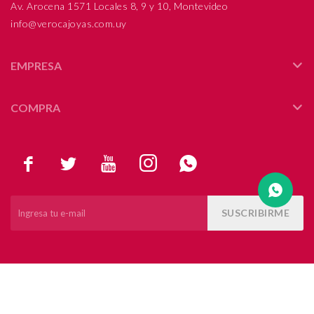
Av. Arocena 1571 Locales 8, 9 y 10, Montevideo
info@verocajoyas.com.uy
Compromiso
Día del niño
EMPRESA
COMPRA





SUSCRIBIRME