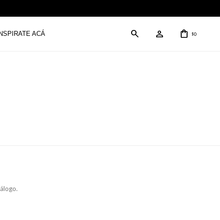
INSPIRATE ACÁ
0
$
tálogo.