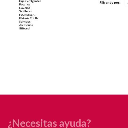
Dijes y colgantes
Filtrando por:
Rosarios
Llaveros
Tobilleras
FLORESSER.
Platería Criolla
Servicios
Accesorios
Giftcard
¿Necesitas ayuda?