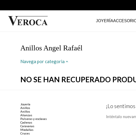
JOYERÍA
ACCESORI
Anillos Angel Rafaél
Navega por categoria
NO SE HAN RECUPERADO PROD
Joyería
¡Lo sentimos
Anillos
Anillos
Alianzas
Inténtalo nuevam
Pulseras y esclavas
Cadenas
Caravanas
Medallas
Cruces