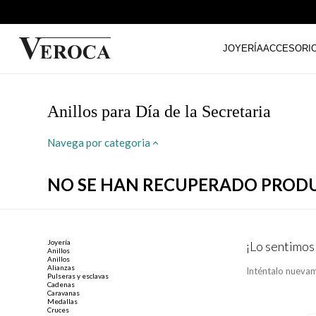
JOYERÍA
ACCESORI
Anillos para Día de la Secretaria
Navega por categoria
NO SE HAN RECUPERADO PROD
Joyería
¡Lo sentimos
Anillos
Anillos
Alianzas
Inténtalo nuevam
Pulseras y esclavas
Cadenas
Caravanas
Medallas
Cruces