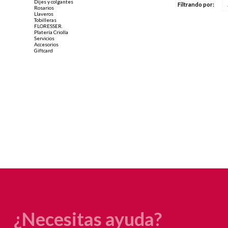
Dijes y colgantes
Filtrando por:
Rosarios
Llaveros
Tobilleras
FLORESSER.
Platería Criolla
Servicios
Accesorios
Giftcard
¿Necesitas ayuda?