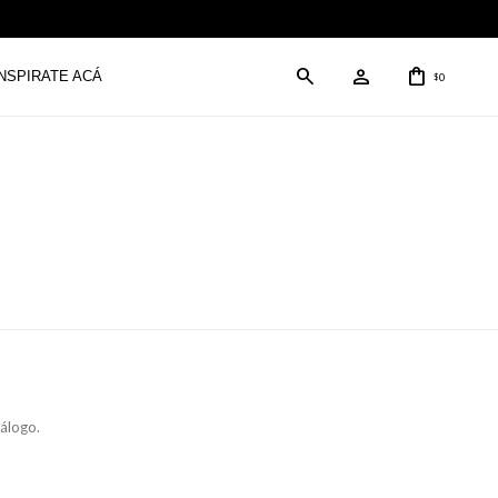
INSPIRATE ACÁ
0
$
tálogo.