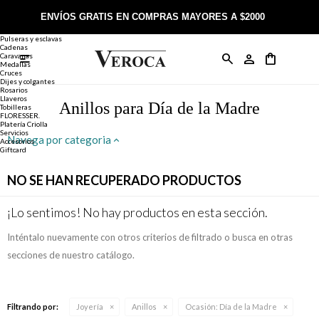
Joyería
Anillos
ENVÍOS GRATIS EN COMPRAS MAYORES A $2000
Anillos
Alianzas
Pulseras y esclavas
Cadenas
Caravanas

Anillos
Llaveros
Día de la Madre
Sobre Veroca Joyas
Como comprar on-line
Medallas
Cruces
Dijes y colgantes
Rosarios
Caravanas
Aniversario
Blog Veroca
Como pagar on-line
Llaveros
Anillos para Día de la Madre
Tobilleras
FLORESSER.
Platería Criolla
Cadenas
Cumpleaños
Nuestra tienda
Envíos y Devoluciones
Servicios
Navega por categoria
Accesorios
Giftcard
Rosarios
Bautismo
Trabaja con nosotros
Términos y condiciones
NO SE HAN RECUPERADO PRODUCTOS
Colgantes
Boda
Contacto
¡Lo sentimos! No hay productos en esta sección.
Inténtalo nuevamente con otros criterios de filtrado o busca en otras
Pulseras
Comunión
secciones de nuestro catálogo.
Alianzas
Confirmación
Filtrando por:
Joyería
Anillos
Ocasión:
Día de la Madre
Tobilleras
Cumpleaños de 15