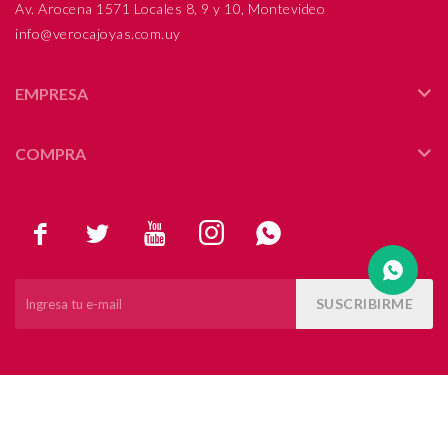
Av. Arocena 1571 Locales 8, 9 y 10, Montevideo
info@verocajoyas.com.uy
Compromiso
Día del niño
EMPRESA
COMPRA





SUSCRIBIRME