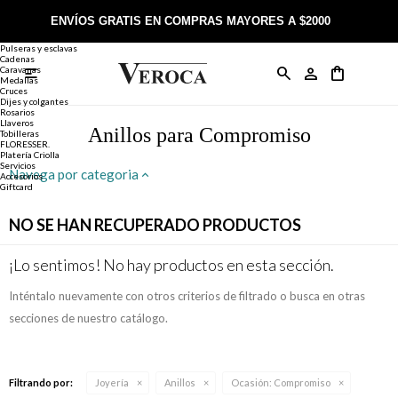
Joyería
Anillos
ENVÍOS GRATIS EN COMPRAS MAYORES A $2000
Anillos
Alianzas
Pulseras y esclavas
Cadenas
Caravanas

Anillos
Llaveros
Día de la Madre
Sobre Veroca Joyas
Como comprar on-line
Medallas
Cruces
Dijes y colgantes
Rosarios
Caravanas
Aniversario
Blog Veroca
Como pagar on-line
Llaveros
Anillos para Compromiso
Tobilleras
FLORESSER.
Platería Criolla
Cadenas
Cumpleaños
Nuestra tienda
Envíos y Devoluciones
Servicios
Navega por categoria
Accesorios
Giftcard
Rosarios
Bautismo
Trabaja con nosotros
Términos y condiciones
NO SE HAN RECUPERADO PRODUCTOS
Colgantes
Boda
Contacto
¡Lo sentimos! No hay productos en esta sección.
Inténtalo nuevamente con otros criterios de filtrado o busca en otras
Pulseras
Comunión
secciones de nuestro catálogo.
Alianzas
Confirmación
Filtrando por:
Joyería
Anillos
Ocasión:
Compromiso
Tobilleras
Cumpleaños de 15