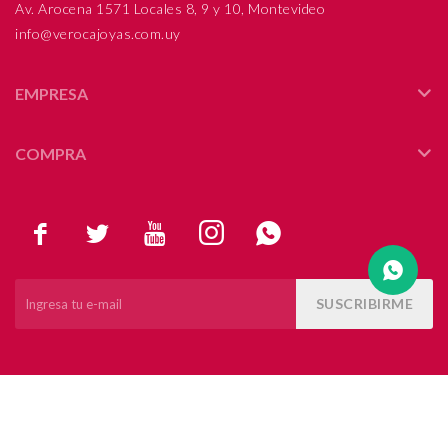
Av. Arocena 1571 Locales 8, 9 y 10, Montevideo
info@verocajoyas.com.uy
Compromiso
Día del niño
EMPRESA
COMPRA





SUSCRIBIRME