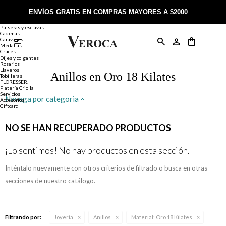
Joyería
Anillos
ENVÍOS GRATIS EN COMPRAS MAYORES A $2000
Anillos
Alianzas
Pulseras y esclavas
Cadenas
Caravanas

Anillos
Llaveros
Día de la Madre
Sobre Veroca Joyas
Como comprar on-line
Medallas
Cruces
Dijes y colgantes
Rosarios
Caravanas
Aniversario
Blog Veroca
Como pagar on-line
Llaveros
Anillos en Oro 18 Kilates
Tobilleras
FLORESSER.
Platería Criolla
Cadenas
Cumpleaños
Nuestra tienda
Envíos y Devoluciones
Servicios
Navega por categoria
Accesorios
Giftcard
Rosarios
Bautismo
Trabaja con nosotros
Términos y condiciones
NO SE HAN RECUPERADO PRODUCTOS
Colgantes
Boda
Contacto
¡Lo sentimos! No hay productos en esta sección.
Inténtalo nuevamente con otros criterios de filtrado o busca en otras
Pulseras
Comunión
secciones de nuestro catálogo.
Alianzas
Confirmación
Filtrando por:
Joyería
Anillos
Material:
Oro 18 Kilates
Tobilleras
Cumpleaños de 15