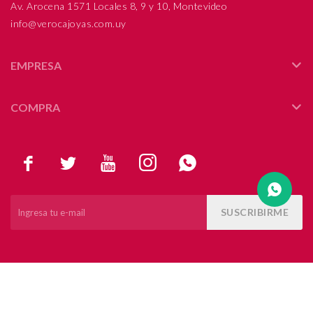
Av. Arocena 1571 Locales 8, 9 y 10, Montevideo
info@verocajoyas.com.uy
Compromiso
Día del niño
EMPRESA
COMPRA





SUSCRIBIRME