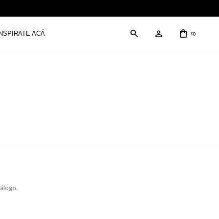
INSPIRATE ACÁ
0
$
tálogo.