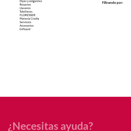
Dijes y colgantes
Filtrando por:
Rosarios
Llaveros
Tobilleras
FLORESSER.
Platería Criolla
Servicios
Accesorios
Giftcard
¿Necesitas ayuda?