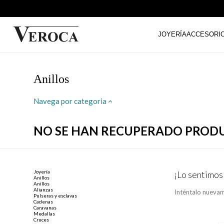
JOYERÍA
ACCESORI
Anillos
Navega por categoria
NO SE HAN RECUPERADO PROD
Joyería
¡Lo sentimos
Anillos
Anillos
Alianzas
Inténtalo nuevam
Pulseras y esclavas
Cadenas
Caravanas
Medallas
Cruces