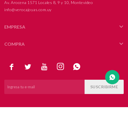
Av. Arocena 1571 Locales 8, 9 y 10, Montevideo
info@verocajoyas.com.uy
Compromiso
Día del niño
EMPRESA
COMPRA





SUSCRIBIRME