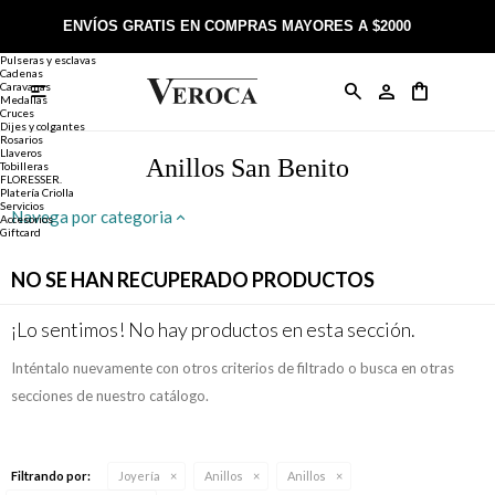
Joyería
Anillos
ENVÍOS GRATIS EN COMPRAS MAYORES A $2000
Anillos
Alianzas
Pulseras y esclavas
Cadenas
Caravanas

Anillos
Llaveros
Día de la Madre
Sobre Veroca Joyas
Como comprar on-line
Medallas
Cruces
Dijes y colgantes
Rosarios
Caravanas
Aniversario
Blog Veroca
Como pagar on-line
Llaveros
Anillos San Benito
Tobilleras
FLORESSER.
Platería Criolla
Cadenas
Cumpleaños
Nuestra tienda
Envíos y Devoluciones
Servicios
Navega por categoria
Accesorios
Giftcard
Rosarios
Bautismo
Trabaja con nosotros
Términos y condiciones
NO SE HAN RECUPERADO PRODUCTOS
Colgantes
Boda
Contacto
¡Lo sentimos! No hay productos en esta sección.
Inténtalo nuevamente con otros criterios de filtrado o busca en otras
Pulseras
Comunión
secciones de nuestro catálogo.
Alianzas
Confirmación
Filtrando por:
Joyería
Anillos
Anillos
Tobilleras
Cumpleaños de 15