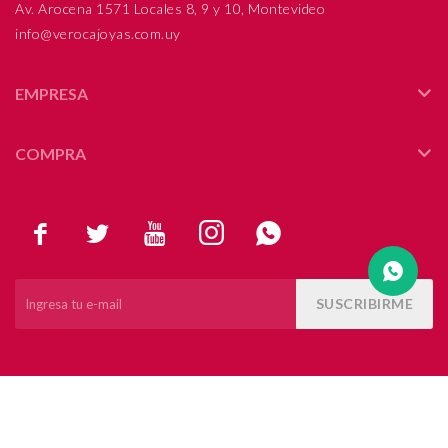
Av. Arocena 1571 Locales 8, 9 y 10, Montevideo
info@verocajoyas.com.uy
Compromiso
Día del niño
EMPRESA
COMPRA





SUSCRIBIRME