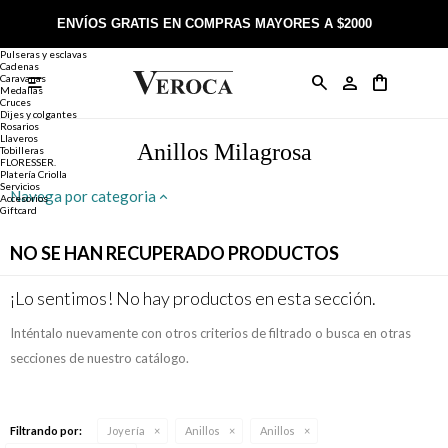
Joyería
Anillos
ENVÍOS GRATIS EN COMPRAS MAYORES A $2000
Anillos
Alianzas
Pulseras y esclavas
Cadenas
Caravanas

Anillos
Llaveros
Día de la Madre
Sobre Veroca Joyas
Como comprar on-line
Medallas
Cruces
Dijes y colgantes
Rosarios
Caravanas
Aniversario
Blog Veroca
Como pagar on-line
Llaveros
Anillos Milagrosa
Tobilleras
FLORESSER.
Platería Criolla
Cadenas
Cumpleaños
Nuestra tienda
Envíos y Devoluciones
Servicios
Navega por categoria
Accesorios
Giftcard
Rosarios
Bautismo
Trabaja con nosotros
Términos y condiciones
NO SE HAN RECUPERADO PRODUCTOS
Colgantes
Boda
Contacto
¡Lo sentimos! No hay productos en esta sección.
Inténtalo nuevamente con otros criterios de filtrado o busca en otras
Pulseras
Comunión
secciones de nuestro catálogo.
Alianzas
Confirmación
Filtrando por:
Joyería
Anillos
Anillos
Tobilleras
Cumpleaños de 15