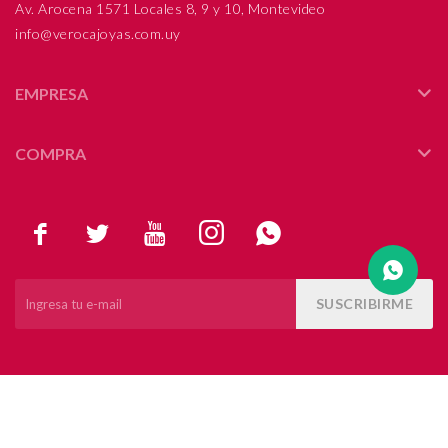
Av. Arocena 1571 Locales 8, 9 y 10, Montevideo
info@verocajoyas.com.uy
Compromiso
Día del niño
EMPRESA
COMPRA





SUSCRIBIRME