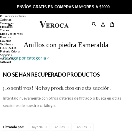
Joyería
Anillos
ENVÍOS GRATIS EN COMPRAS MAYORES A $2000
Anillos
Alianzas
Pulseras y esclavas
Cadenas
Caravanas

Anillos
Llaveros
Día de la Madre
Sobre Veroca Joyas
Como comprar on-line
Medallas
Cruces
Dijes y colgantes
Rosarios
Caravanas
Aniversario
Blog Veroca
Como pagar on-line
Llaveros
Anillos con piedra Esmeralda
Tobilleras
FLORESSER.
Platería Criolla
Cadenas
Cumpleaños
Nuestra tienda
Envíos y Devoluciones
Servicios
Navega por categoria
Accesorios
Giftcard
Rosarios
Bautismo
Trabaja con nosotros
Términos y condiciones
NO SE HAN RECUPERADO PRODUCTOS
Colgantes
Boda
Contacto
¡Lo sentimos! No hay productos en esta sección.
Inténtalo nuevamente con otros criterios de filtrado o busca en otras
Pulseras
Comunión
secciones de nuestro catálogo.
Alianzas
Confirmación
Filtrando por:
Joyería
Anillos
Anillos
Tobilleras
Cumpleaños de 15