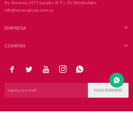
Av. Arocena 1571 Locales 8, 9 y 10, Montevideo
info@verocajoyas.com.uy
Compromiso
Día del niño
EMPRESA
COMPRA





SUSCRIBIRME