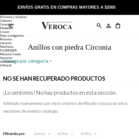
Joyería
Anillos
ENVÍOS GRATIS EN COMPRAS MAYORES A $2000
Anillos
Alianzas
Pulseras y esclavas
Cadenas
Caravanas

Anillos
Llaveros
Día de la Madre
Sobre Veroca Joyas
Como comprar on-line
Medallas
Cruces
Dijes y colgantes
Rosarios
Caravanas
Aniversario
Blog Veroca
Como pagar on-line
Llaveros
Anillos con piedra Circonia
Tobilleras
FLORESSER.
Platería Criolla
Cadenas
Cumpleaños
Nuestra tienda
Envíos y Devoluciones
Servicios
Navega por categoria
Accesorios
Giftcard
Rosarios
Bautismo
Trabaja con nosotros
Términos y condiciones
NO SE HAN RECUPERADO PRODUCTOS
Colgantes
Boda
Contacto
¡Lo sentimos! No hay productos en esta sección.
Inténtalo nuevamente con otros criterios de filtrado o busca en otras
Pulseras
Comunión
secciones de nuestro catálogo.
Alianzas
Confirmación
Filtrando por:
Joyería
Anillos
Anillos
Tobilleras
Cumpleaños de 15