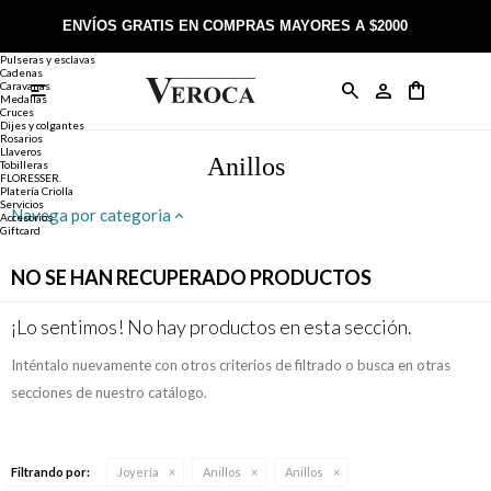
Joyería
Anillos
ENVÍOS GRATIS EN COMPRAS MAYORES A $2000
Anillos
Alianzas
Pulseras y esclavas
Cadenas
Caravanas

Anillos
Llaveros
Día de la Madre
Sobre Veroca Joyas
Como comprar on-line
Medallas
Cruces
Dijes y colgantes
Rosarios
Caravanas
Aniversario
Blog Veroca
Como pagar on-line
Llaveros
Anillos
Tobilleras
FLORESSER.
Platería Criolla
Cadenas
Cumpleaños
Nuestra tienda
Envíos y Devoluciones
Servicios
Navega por categoria
Accesorios
Giftcard
Rosarios
Bautismo
Trabaja con nosotros
Términos y condiciones
NO SE HAN RECUPERADO PRODUCTOS
Colgantes
Boda
Contacto
¡Lo sentimos! No hay productos en esta sección.
Inténtalo nuevamente con otros criterios de filtrado o busca en otras
Pulseras
Comunión
secciones de nuestro catálogo.
Alianzas
Confirmación
Filtrando por:
Joyería
Anillos
Anillos
Tobilleras
Cumpleaños de 15