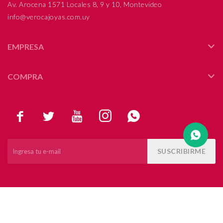
Av. Arocena 1571 Locales 8, 9 y 10, Montevideo
info@verocajoyas.com.uy
Compromiso
Día del niño
EMPRESA
COMPRA





SUSCRIBIRME