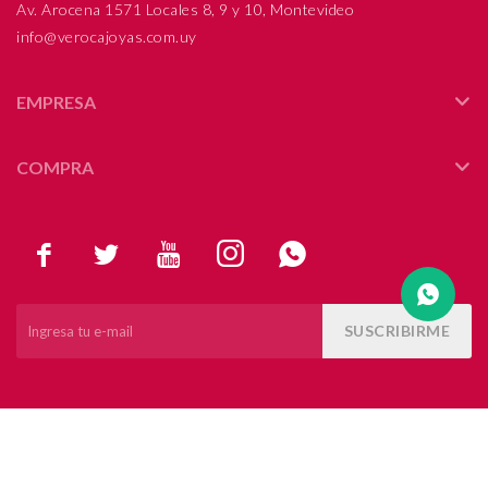
Av. Arocena 1571 Locales 8, 9 y 10, Montevideo
info@verocajoyas.com.uy
Compromiso
Día del niño
EMPRESA
COMPRA





SUSCRIBIRME