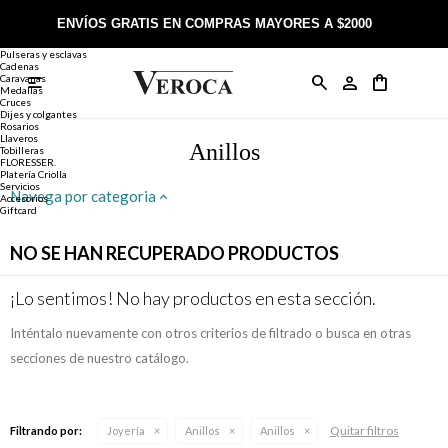
Joyería
Anillos
ENVÍOS GRATIS EN COMPRAS MAYORES A $2000
Anillos
Alianzas
Pulseras y esclavas
Cadenas
Caravanas

Anillos
Llaveros
Día de la Madre
Sobre Veroca Joyas
Como comprar on-line
Medallas
Cruces
Dijes y colgantes
Rosarios
Caravanas
Aniversario
Blog Veroca
Como pagar on-line
Llaveros
Anillos
Tobilleras
FLORESSER.
Platería Criolla
Cadenas
Cumpleaños
Nuestra tienda
Envíos y Devoluciones
Servicios
Navega por categoria
Accesorios
Giftcard
Rosarios
Bautismo
Trabaja con nosotros
Términos y condiciones
NO SE HAN RECUPERADO PRODUCTOS
Colgantes
Boda
Contacto
¡Lo sentimos! No hay productos en esta sección.
Inténtalo nuevamente con otros criterios de filtrado o busca en otras
Pulseras
Comunión
secciones de nuestro catálogo.
Alianzas
Confirmación
Quitar filtros
Filtrando por:
Joyería
Anillos
Anillos
Tobilleras
Cumpleaños de 15