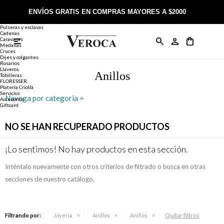
Joyería
Anillos
ENVÍOS GRATIS EN COMPRAS MAYORES A $2000
Anillos
Alianzas
Pulseras y esclavas
Cadenas
Caravanas

Anillos
Llaveros
Día de la Madre
Sobre Veroca Joyas
Como comprar on-line
Medallas
Cruces
Dijes y colgantes
Rosarios
Caravanas
Aniversario
Blog Veroca
Como pagar on-line
Llaveros
Anillos
Tobilleras
FLORESSER.
Platería Criolla
Cadenas
Cumpleaños
Nuestra tienda
Envíos y Devoluciones
Servicios
Navega por categoria
Accesorios
Giftcard
Rosarios
Bautismo
Trabaja con nosotros
Términos y condiciones
NO SE HAN RECUPERADO PRODUCTOS
Colgantes
Boda
Contacto
¡Lo sentimos! No hay productos en esta sección.
Inténtalo nuevamente con otros criterios de filtrado o busca en otras
Pulseras
Comunión
secciones de nuestro catálogo.
Alianzas
Confirmación
Quitar filtros
Filtrando por:
Joyería
Anillos
Anillos
Tobilleras
Cumpleaños de 15