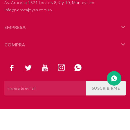
Av. Arocena 1571 Locales 8, 9 y 10, Montevideo
info@verocajoyas.com.uy
Compromiso
Día del niño
EMPRESA
COMPRA





SUSCRIBIRME